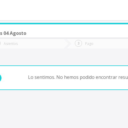
s 04 Agosto
de quieres ir?
Ida
Vuelta
Asientos
Pago
*
Fec
Fecha
de
de
Vuel
Ida
Lo sentimos. No hemos podido encontrar resul