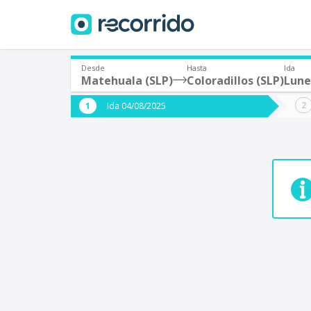
Desde
Hasta
Ida
Matehuala (SLP)
Coloradillos (SLP)
Lune
¿De dónde partes?
¿A dón
Ida 04/08/2025
*
*
Acayucan
Origen
Destino