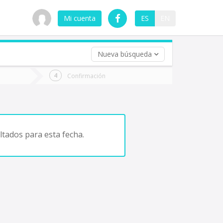
Mi cuenta
ES
EN
Nueva búsqueda
 (opcional)
Confirmación
ha
ta
tados para esta fecha.