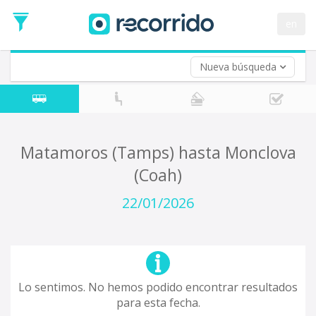
en
Nueva búsqueda
¿De dónde partes?
*
Acayucan
Origen
¿A dónde quieres ir?
Matamoros (Tamps) hasta Monclova
*
(Coah)
Destino
Ida
22/01/2026
*
Fecha
de
Vuelta (opcional)
Ida
Fecha
de
Lo sentimos. No hemos podido encontrar resultados
Vuelta
para esta fecha.