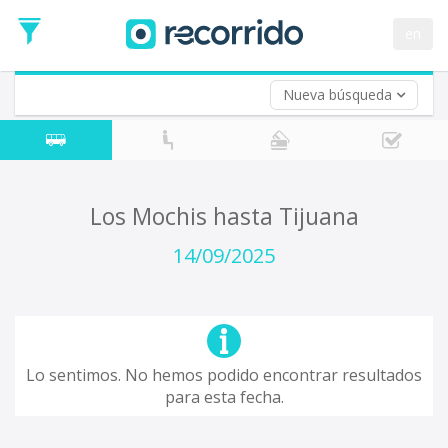
Fecha
de
en
Vuelta (opcional)
Ida
Fecha
de
Nueva búsqueda
Vuelta
Los Mochis hasta Tijuana
14/09/2025
Lo sentimos. No hemos podido encontrar resultados
para esta fecha.