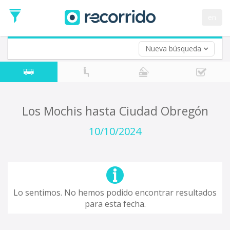
en
Nueva búsqueda
¿De dónde partes?
*
Acayucan
Origen
¿A dónde quieres ir?
Los Mochis hasta Ciudad Obregón
*
Destino
10/10/2024
Ida
*
Fecha
de
Vuelta (opcional)
Ida
Fecha
Lo sentimos. No hemos podido encontrar resultados
de
para esta fecha.
Vuelta