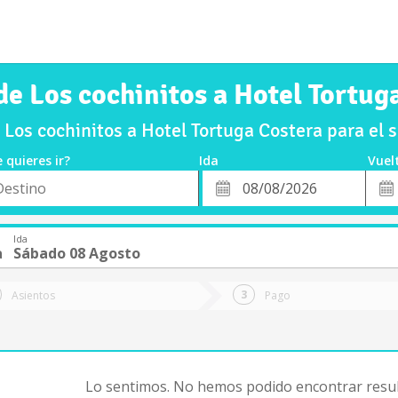
de Los cochinitos a Hotel Tortug
 Los cochinitos a Hotel Tortuga Costera para el
 quieres ir?
Ida
Vuel
*
Fech
o
Fecha
de
de
Vuel
Ida
Ida
a
Sábado 08 Agosto
Asientos
Pago
Lo sentimos. No hemos podido encontrar resul