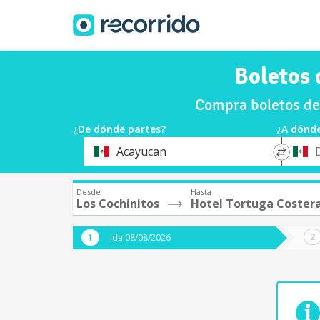
Boletos 
Compra boletos de
¿De dónde partes?
¿A dónde
*
*
Acayucan
Origen
Destin
Desde
Hasta
Los Cochinitos
Hotel Tortuga Coster
Ida 08/08/2026