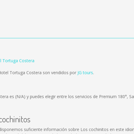
el Tortuga Costera
Hotel Tortuga Costera son vendidos por
JG tours
.
stera es
(N/A)
y puedes elegir entre los servicios de Premium 180°, S
cochinitos
disponemos suficiente información sobre Los cochinitos en este idio