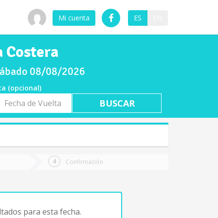
Mi cuenta
ES
EN
a Costera
 sábado 08/08/2026
ta (opcional)
a
ta
Confirmación
tados para esta fecha.