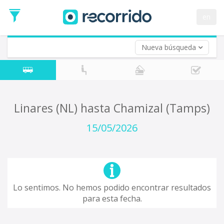
en
Nueva búsqueda
¿De dónde partes?
*
Acayucan
Origen
¿A dónde quieres ir?
Linares (NL) hasta Chamizal (Tamps)
*
Destino
15/05/2026
Ida
*
Fecha
de
Vuelta (opcional)
Ida
Fecha
Lo sentimos. No hemos podido encontrar resultados
de
para esta fecha.
Vuelta