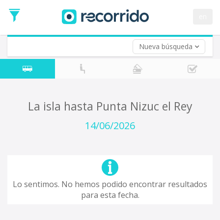
en
Nueva búsqueda
¿De dónde partes?
*
Acayucan
Origen
¿A dónde quieres ir?
La isla hasta Punta Nizuc el Rey
*
Destino
14/06/2026
Ida
*
Fecha
de
Vuelta (opcional)
Ida
Fecha
Lo sentimos. No hemos podido encontrar resultados
de
para esta fecha.
Vuelta