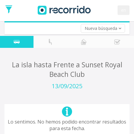
en
Nueva búsqueda
¿De dónde partes?
*
Acayucan
Origen
¿A dónde quieres ir?
La isla hasta Frente a Sunset Royal
*
Beach Club
Destino
Ida
13/09/2025
*
Fecha
de
Vuelta (opcional)
Ida
Fecha
de
Lo sentimos. No hemos podido encontrar resultados
Vuelta
para esta fecha.