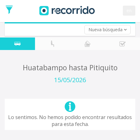
en
Nueva búsqueda
¿De dónde partes?
*
Acayucan
Origen
¿A dónde quieres ir?
Huatabampo hasta Pitiquito
*
Destino
15/05/2026
Ida
*
Fecha
de
Vuelta (opcional)
Ida
Fecha
Lo sentimos. No hemos podido encontrar resultados
de
para esta fecha.
Vuelta