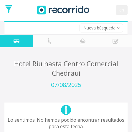
en
Nueva búsqueda
¿De dónde partes?
*
Acayucan
Origen
¿A dónde quieres ir?
Hotel Riu hasta Centro Comercial
*
Chedraui
Destino
Ida
07/08/2025
*
Fecha
de
Vuelta (opcional)
Ida
Fecha
de
Lo sentimos. No hemos podido encontrar resultados
Vuelta
para esta fecha.