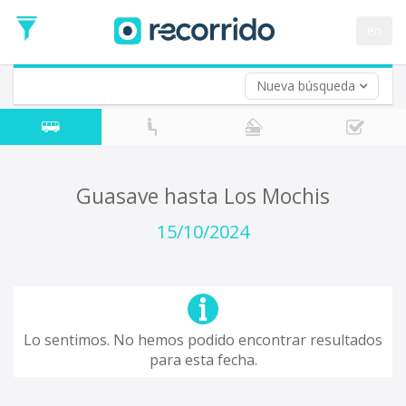
en
Nueva búsqueda
¿De dónde partes?
*
Acayucan
Origen
¿A dónde quieres ir?
Guasave hasta Los Mochis
*
Destino
15/10/2024
Ida
*
Fecha
de
Vuelta (opcional)
Ida
Fecha
Lo sentimos. No hemos podido encontrar resultados
de
para esta fecha.
Vuelta