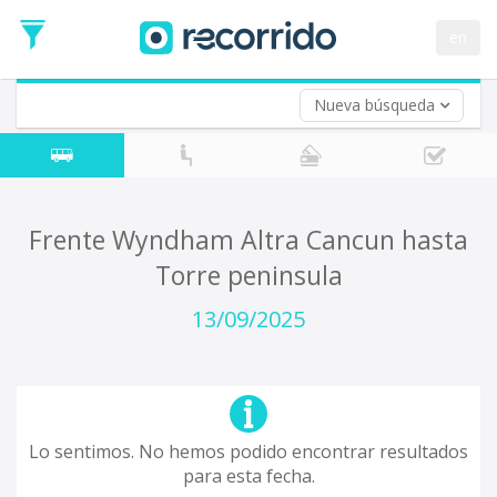
en
Nueva búsqueda
¿De dónde partes?
*
Acayucan
Origen
¿A dónde quieres ir?
Frente Wyndham Altra Cancun hasta
*
Torre peninsula
Destino
Ida
13/09/2025
*
Fecha
de
Vuelta (opcional)
Ida
Fecha
de
Lo sentimos. No hemos podido encontrar resultados
Vuelta
para esta fecha.