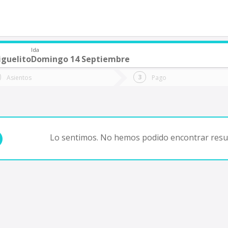
Ida
iguelito
Domingo 14 Septiembre
de quieres ir?
Ida
Vuelta
Asientos
Pago
*
Fec
Fecha
de
de
Vuel
Ida
Lo sentimos. No hemos podido encontrar resul