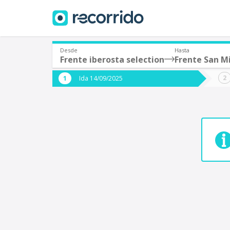
Desde
Hasta
Frente iberosta selection
Frente San M
¿De dónde partes?
¿A dón
Ida 14/09/2025
*
*
Acayucan
Origen
Destino