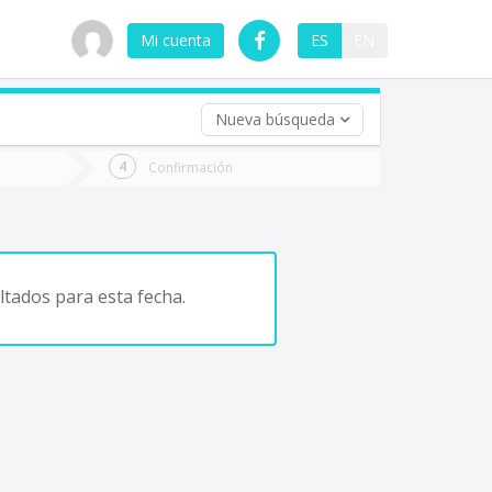
Mi cuenta
ES
EN
Nueva búsqueda
 (opcional)
Confirmación
ha
ta
tados para esta fecha.