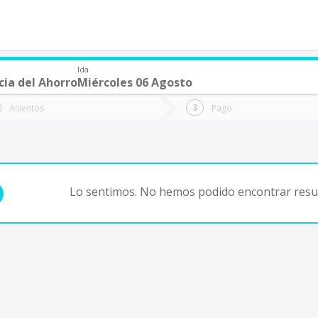
Ida
cia del Ahorro
Miércoles 06 Agosto
de quieres ir?
Ida
Vuelta
Asientos
Pago
*
Fec
Fecha
de
de
Vuel
Ida
Lo sentimos. No hemos podido encontrar resul