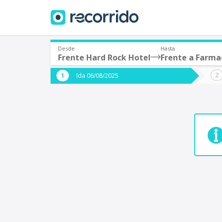
Desde
Hasta
Frente Hard Rock Hotel
Frente a Farma
¿De dónde partes?
¿A dón
Ida 06/08/2025
*
*
Acayucan
Origen
Destino