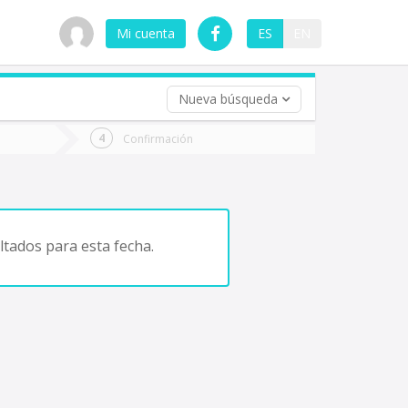
Mi cuenta
ES
EN
Nueva búsqueda
 (opcional)
Confirmación
ha
ta
tados para esta fecha.