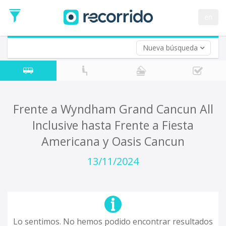
en
Nueva búsqueda
¿De dónde partes?
*
Acayucan
Origen
¿A dónde quieres ir?
Frente a Wyndham Grand Cancun All
*
Inclusive hasta Frente a Fiesta
Destino
Americana y Oasis Cancun
Ida
*
13/11/2024
Fecha
de
Vuelta (opcional)
Ida
Fecha
de
Vuelta
Lo sentimos. No hemos podido encontrar resultados