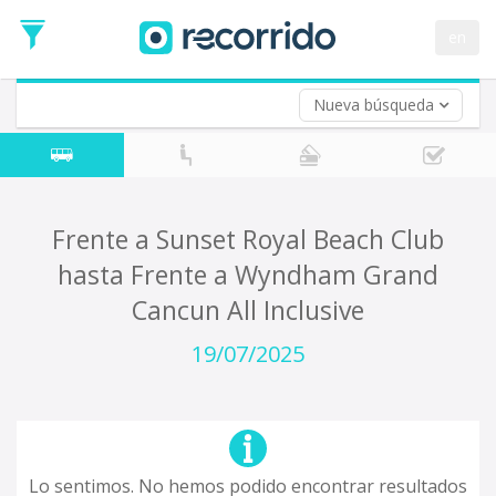
en
Nueva búsqueda
¿De dónde partes?
*
Acayucan
Origen
¿A dónde quieres ir?
Frente a Sunset Royal Beach Club
*
hasta Frente a Wyndham Grand
Destino
Cancun All Inclusive
Ida
*
19/07/2025
Fecha
de
Vuelta (opcional)
Ida
Fecha
de
Vuelta
Lo sentimos. No hemos podido encontrar resultados