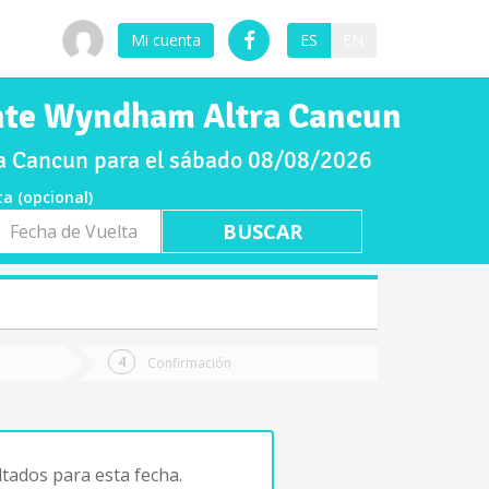
Mi cuenta
ES
EN
rente Wyndham Altra Cancun
ra Cancun para el sábado 08/08/2026
ta (opcional)
a
ta
Confirmación
tados para esta fecha.