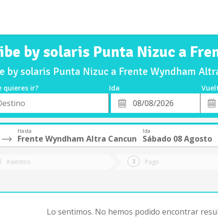
ribe by solaris Punta Nizuc a F
be by solaris Punta Nizuc a Frente Wyndham Alt
 quieres ir?
Ida
Vuel
*
Fech
o
Fecha
de
de
Vuel
Ida
Hasta
Ida
Frente Wyndham Altra Cancun
Sábado 08 Agosto
Asientos
Pago
Lo sentimos. No hemos podido encontrar resul