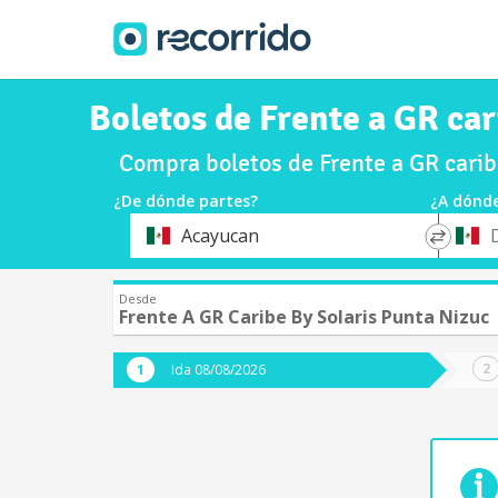
Boletos de Frente a GR ca
Compra boletos de Frente a GR cari
¿De dónde partes?
¿A dónde
*
*
Acayucan
Origen
Destin
Desde
Frente A GR Caribe By Solaris Punta Nizuc
Ida 08/08/2026