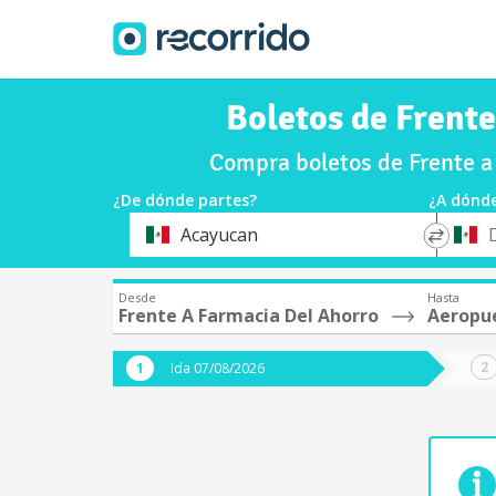
Boletos de Frent
Compra boletos de Frente a
¿De dónde partes?
¿A dónde
*
*
Acayucan
Origen
Destin
Desde
Hasta
Frente A Farmacia Del Ahorro
Aeropu
Ida 07/08/2026