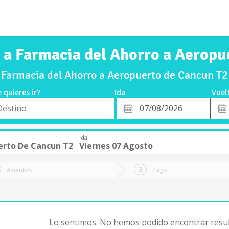
e a Farmacia del Ahorro a Aeropu
 Farmacia del Ahorro a Aeropuerto de Cancun T2
 quieres ir?
Ida
Vuel
*
Fech
o
Fecha
de
de
Vuel
Ida
Ida
erto De Cancun T2
Viernes 07 Agosto
Asientos
Pago
Lo sentimos. No hemos podido encontrar resul