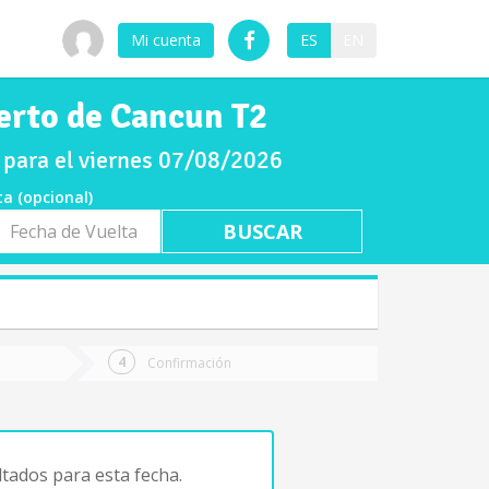
Mi cuenta
ES
EN
erto de Cancun T2
 para el viernes 07/08/2026
ta (opcional)
a
ta
Confirmación
tados para esta fecha.