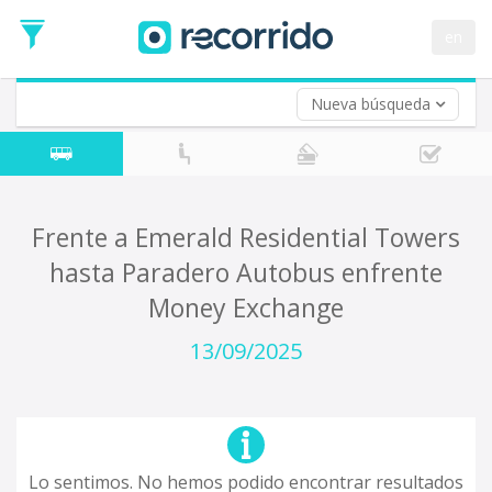
en
Nueva búsqueda
¿De dónde partes?
*
Acayucan
Origen
¿A dónde quieres ir?
Frente a Emerald Residential Towers
*
hasta Paradero Autobus enfrente
Destino
Money Exchange
Ida
*
13/09/2025
Fecha
de
Vuelta (opcional)
Ida
Fecha
de
Vuelta
Lo sentimos. No hemos podido encontrar resultados