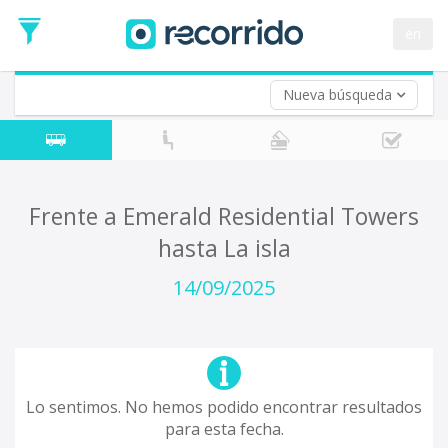
en
Nueva búsqueda
¿De dónde partes?
*
Acayucan
Origen
¿A dónde quieres ir?
Frente a Emerald Residential Towers
*
hasta La isla
Destino
Ida
14/09/2025
*
Fecha
de
Vuelta (opcional)
Ida
Fecha
de
Lo sentimos. No hemos podido encontrar resultados
Vuelta
para esta fecha.