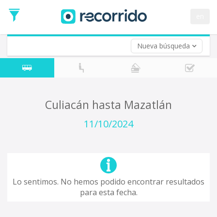
en
Nueva búsqueda
¿De dónde partes?
*
Culiacán
Origen
¿A dónde quieres ir?
Culiacán hasta Mazatlán
*
Destino
11/10/2024
Ida
*
Fecha
de
Vuelta (opcional)
Ida
Fecha
Lo sentimos. No hemos podido encontrar resultados
de
para esta fecha.
Vuelta