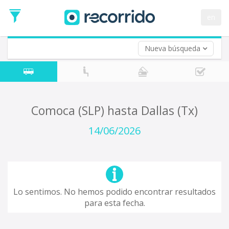
en
Nueva búsqueda
¿De dónde partes?
*
Acayucan
Origen
¿A dónde quieres ir?
Comoca (SLP) hasta Dallas (Tx)
*
Destino
14/06/2026
Ida
*
Fecha
de
Vuelta (opcional)
Ida
Fecha
Lo sentimos. No hemos podido encontrar resultados
de
para esta fecha.
Vuelta