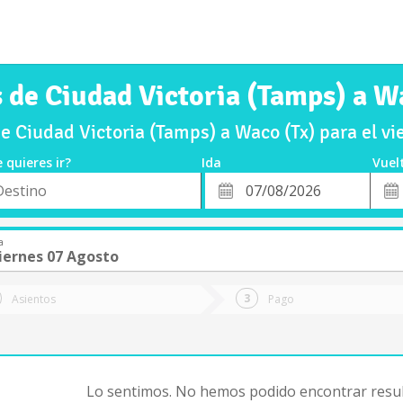
 de Ciudad Victoria (Tamps) a W
e Ciudad Victoria (Tamps) a Waco (Tx) para el v
 quieres ir?
Ida
Vuel
*
Fech
o
Fecha
de
de
Vuel
Ida
a
iernes 07 Agosto
Asientos
Pago
Lo sentimos. No hemos podido encontrar resul