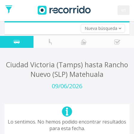
en
Nueva búsqueda
¿De dónde partes?
*
Acayucan
Origen
¿A dónde quieres ir?
Ciudad Victoria (Tamps) hasta Rancho
*
Nuevo (SLP) Matehuala
Destino
Ida
09/06/2026
*
Fecha
de
Vuelta (opcional)
Ida
Fecha
de
Lo sentimos. No hemos podido encontrar resultados
Vuelta
para esta fecha.