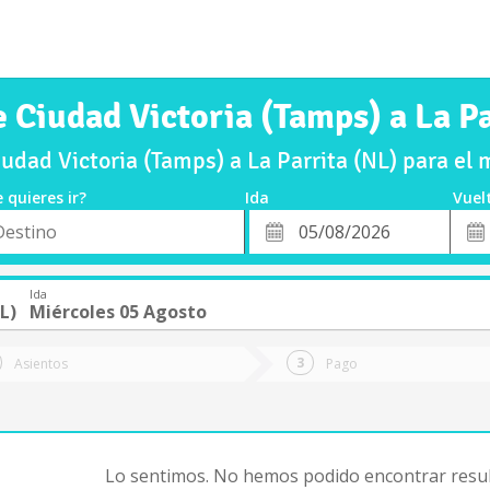
e Ciudad Victoria (Tamps) a La Pa
udad Victoria (Tamps) a La Parrita (NL) para el
 quieres ir?
Ida
Vuel
*
Fech
o
Fecha
de
de
Vuel
Ida
Ida
L)
Miércoles 05 Agosto
Asientos
Pago
Lo sentimos. No hemos podido encontrar resul