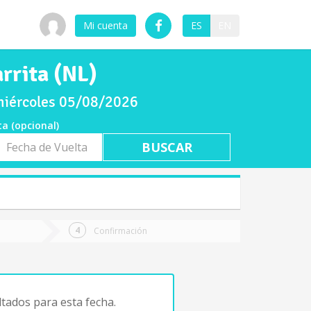
Mi cuenta
ES
EN
rrita (NL)
 miércoles 05/08/2026
ta (opcional)
a
ta
Confirmación
tados para esta fecha.