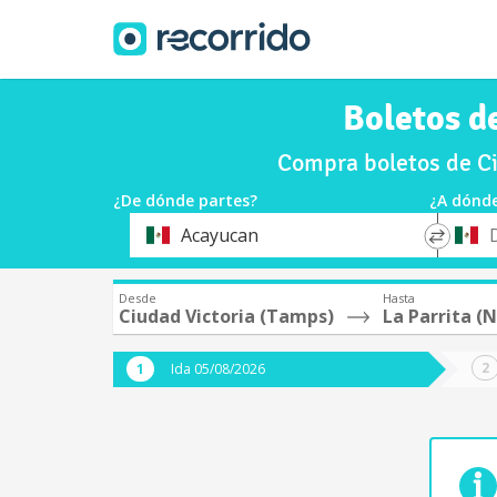
Boletos d
Compra boletos de Ci
¿De dónde partes?
¿A dónde
*
*
Acayucan
Origen
Destin
Desde
Hasta
Ciudad Victoria (Tamps)
La Parrita (N
Ida 05/08/2026