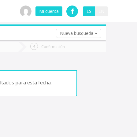
Mi cuenta
ES
EN
Nueva búsqueda
 (opcional)
Confirmación
ha
ta
tados para esta fecha.