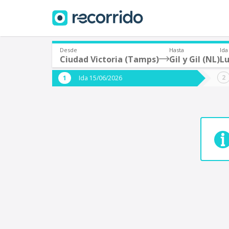
Desde
Hasta
Ida
Ciudad Victoria (Tamps)
Gil y Gil (NL)
Lu
¿De dónde partes?
¿A dón
Ida 15/06/2026
*
*
Acayucan
Origen
Destino