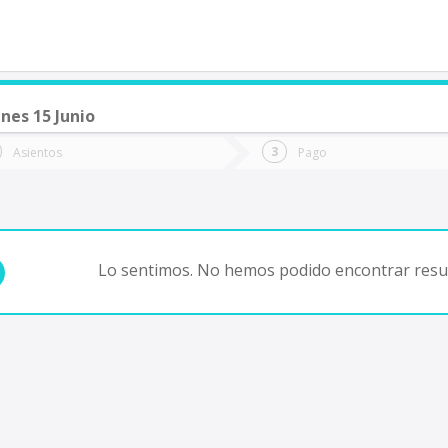
nes 15 Junio
de quieres ir?
Ida
Vuelta
Asientos
Pago
*
Fec
Fecha
de
de
Vuel
Ida
Lo sentimos. No hemos podido encontrar resul