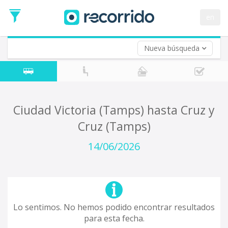
en
Nueva búsqueda
¿De dónde partes?
*
Acayucan
Origen
¿A dónde quieres ir?
Ciudad Victoria (Tamps) hasta Cruz y
*
Cruz (Tamps)
Destino
Ida
14/06/2026
*
Fecha
de
Vuelta (opcional)
Ida
Fecha
de
Lo sentimos. No hemos podido encontrar resultados
Vuelta
para esta fecha.