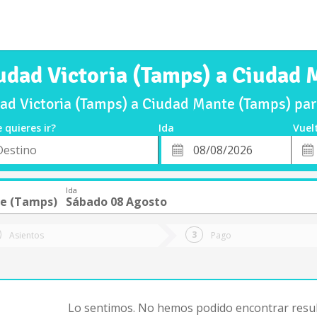
udad Victoria (Tamps) a Ciudad
ad Victoria (Tamps) a Ciudad Mante (Tamps) pa
 quieres ir?
Ida
Vuel
*
Fech
o
Fecha
de
de
Vuel
Ida
Ida
e (Tamps)
Sábado 08 Agosto
Asientos
Pago
Lo sentimos. No hemos podido encontrar resul