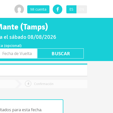
Mi cuenta
ES
EN
 Mante (Tamps)
ra el sábado 08/08/2026
ta (opcional)
a
ta
Confirmación
tados para esta fecha.