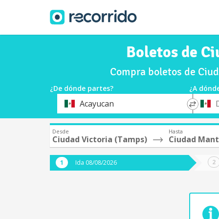
Boletos de Ci
Compra boletos de Ciud
¿De dónde partes?
¿A dónde
*
*
Acayucan
Origen
Destin
Desde
Hasta
Ciudad Victoria (Tamps)
Ciudad Mant
Ida 08/08/2026