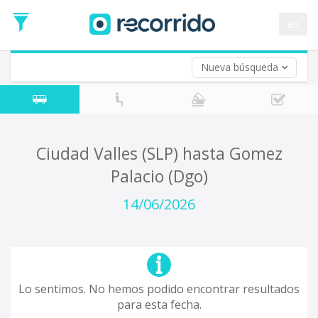
en
Nueva búsqueda
¿De dónde partes?
*
Acayucan
Origen
¿A dónde quieres ir?
Ciudad Valles (SLP) hasta Gomez
*
Palacio (Dgo)
Destino
Ida
14/06/2026
*
Fecha
de
Vuelta (opcional)
Ida
Fecha
de
Lo sentimos. No hemos podido encontrar resultados
Vuelta
para esta fecha.