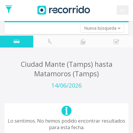
en
Nueva búsqueda
¿De dónde partes?
*
Acayucan
Origen
¿A dónde quieres ir?
Ciudad Mante (Tamps) hasta
*
Matamoros (Tamps)
Destino
Ida
14/06/2026
*
Fecha
de
Vuelta (opcional)
Ida
Fecha
de
Lo sentimos. No hemos podido encontrar resultados
Vuelta
para esta fecha.