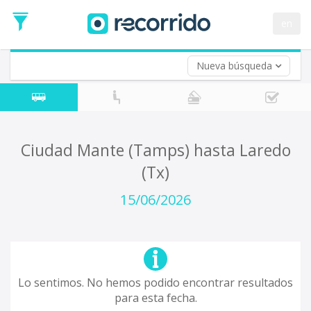
en
Nueva búsqueda
¿De dónde partes?
*
Acayucan
Origen
¿A dónde quieres ir?
Ciudad Mante (Tamps) hasta Laredo
*
(Tx)
Destino
Ida
15/06/2026
*
Fecha
de
Vuelta (opcional)
Ida
Fecha
de
Lo sentimos. No hemos podido encontrar resultados
Vuelta
para esta fecha.