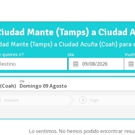
Ciudad Mante (Tamps) a Ciudad 
dad Mante (Tamps) a Ciudad Acuña (Coah) para
 quieres ir?
Ida
Vuel
*
Fech
o
Fecha
de
de
Vuel
Ida
Ida
 (Coah)
Domingo 09 Agosto
Asientos
Pago
Lo sentimos. No hemos podido encontrar resul