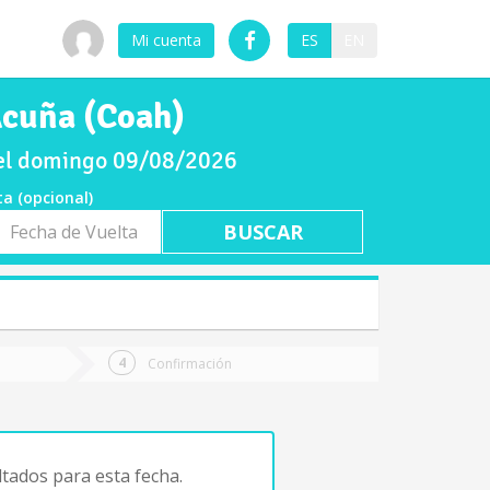
Mi cuenta
ES
EN
Acuña (Coah)
 el domingo 09/08/2026
ta (opcional)
a
ta
Confirmación
tados para esta fecha.