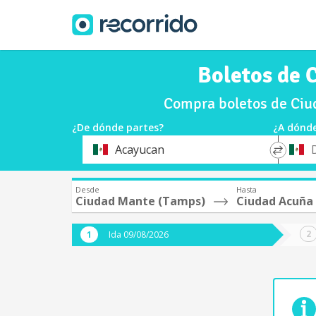
Boletos de 
Compra boletos de Ciu
¿De dónde partes?
¿A dónde
*
*
Acayucan
Origen
Destin
Desde
Hasta
Ciudad Mante (Tamps)
Ciudad Acuña
Ida 09/08/2026