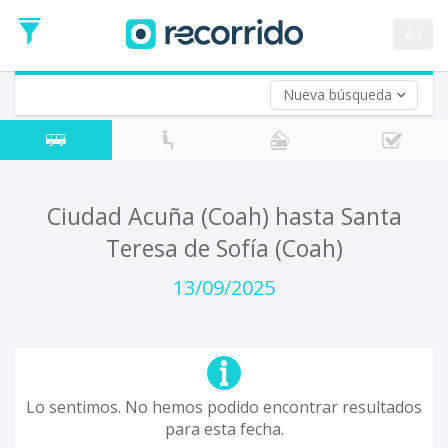
en
Nueva búsqueda
¿De dónde partes?
*
Acayucan
Origen
¿A dónde quieres ir?
Ciudad Acuña (Coah) hasta Santa
*
Teresa de Sofía (Coah)
Destino
Ida
13/09/2025
*
Fecha
de
Vuelta (opcional)
Ida
Fecha
de
Lo sentimos. No hemos podido encontrar resultados
Vuelta
para esta fecha.