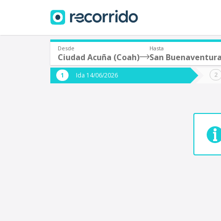
Desde
Hasta
Ciudad Acuña (Coah)
San Buenaventura
¿De dónde partes?
¿A dón
Ida 14/06/2026
*
*
Acayucan
Origen
Destino