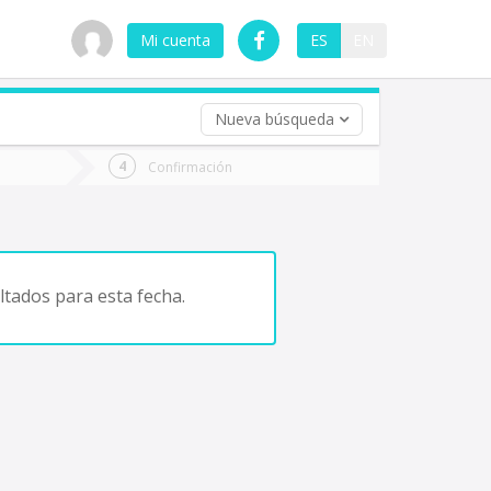
Mi cuenta
ES
EN
Nueva búsqueda
 (opcional)
Confirmación
ha
ta
tados para esta fecha.