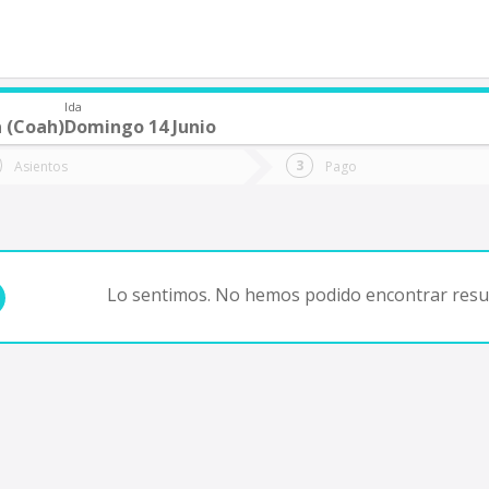
Ida
 (Coah)
Domingo 14 Junio
de quieres ir?
Ida
Vuelta
Asientos
Pago
*
Fec
Fecha
de
de
Vuel
Ida
Lo sentimos. No hemos podido encontrar resul