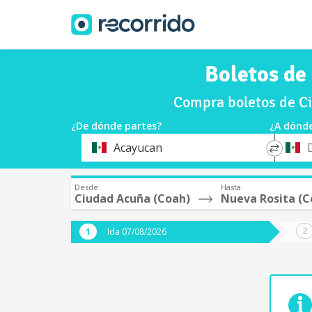
Boletos de
Compra boletos de Ci
¿De dónde partes?
¿A dónde
*
*
Acayucan
Origen
Destin
Desde
Hasta
Ciudad Acuña (Coah)
Nueva Rosita (C
Ida 07/08/2026