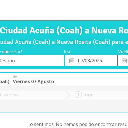
 Ciudad Acuña (Coah) a Nueva Ro
udad Acuña (Coah) a Nueva Rosita (Coah) para 
 quieres ir?
Ida
Vuel
*
Fech
o
Fecha
de
de
Vuel
Ida
Ida
oah)
Viernes 07 Agosto
Asientos
Pago
Lo sentimos. No hemos podido encontrar resul