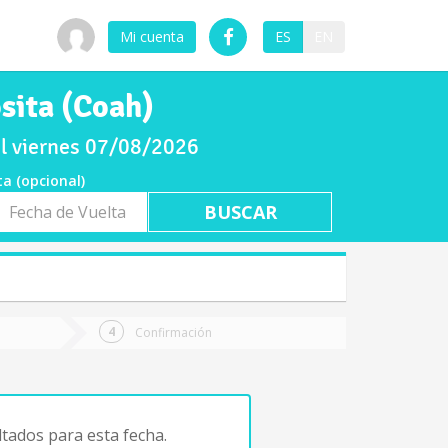
Mi cuenta
ES
EN
sita (Coah)
el viernes 07/08/2026
ta (opcional)
a
ta
Confirmación
tados para esta fecha.