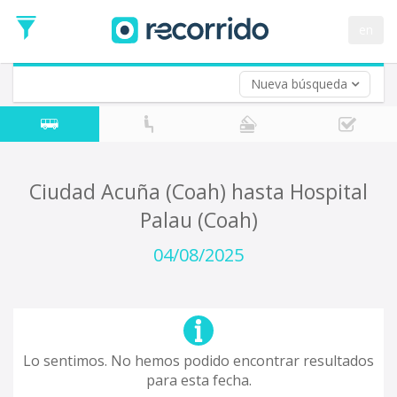
en
Nueva búsqueda
¿De dónde partes?
*
Acayucan
Origen
¿A dónde quieres ir?
Ciudad Acuña (Coah) hasta Hospital
*
Palau (Coah)
Destino
Ida
04/08/2025
*
Fecha
de
Vuelta (opcional)
Ida
Fecha
de
Lo sentimos. No hemos podido encontrar resultados
Vuelta
para esta fecha.