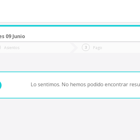
s 09 Junio
de quieres ir?
Ida
Vuelta
Asientos
Pago
*
Fec
Fecha
de
de
Vuel
Ida
Lo sentimos. No hemos podido encontrar resul