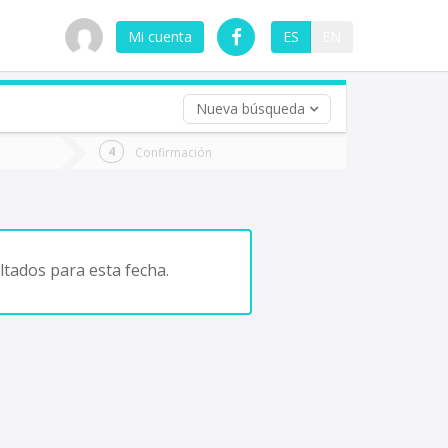
Mi cuenta
ES
EN
Nueva búsqueda
 (opcional)
Confirmación
ha
ta
tados para esta fecha.