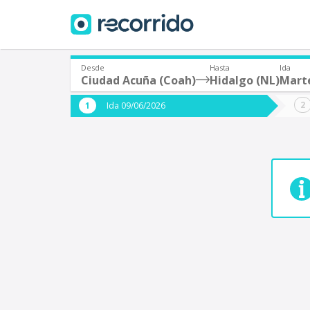
Desde
Hasta
Ida
Ciudad Acuña (Coah)
Hidalgo (NL)
Marte
¿De dónde partes?
¿A dón
Ida 09/06/2026
*
*
Acayucan
Origen
Destino