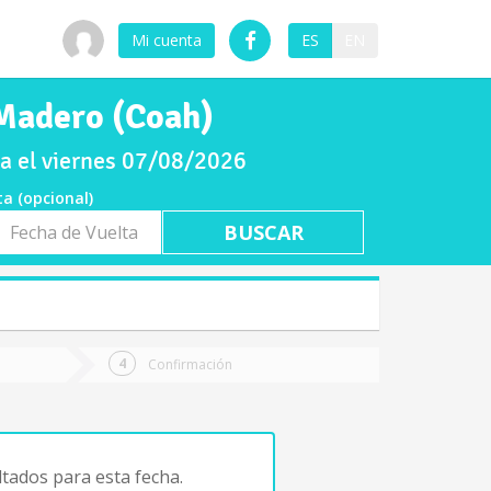
Mi cuenta
ES
EN
 Madero (Coah)
ra el viernes 07/08/2026
ta (opcional)
a
ta
Confirmación
tados para esta fecha.