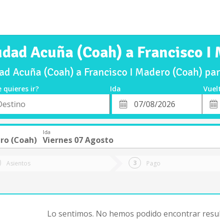
udad Acuña (Coah) a Francisco I
d Acuña (Coah) a Francisco I Madero (Coah) pa
 quieres ir?
Ida
Vuel
*
Fech
o
Fecha
de
de
Vuel
Ida
Ida
ero (Coah)
Viernes 07 Agosto
Asientos
Pago
Lo sentimos. No hemos podido encontrar resul