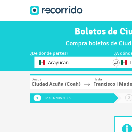
Boletos de Ci
Compra boletos de Ciuda
¿De dónde partes?
¿A dónde
*
*
Acayucan
Origen
Destin
Desde
Hasta
Ciudad Acuña (Coah)
Francisco I Mad
Ida 07/08/2026