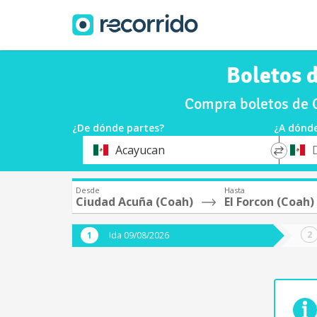
Boletos 
Compra boletos de 
¿De dónde partes?
¿A dónde
*
*
Acayucan
Origen
Destin
Desde
Hasta
Ciudad Acuña (Coah)
El Forcon (Coah)
Ida 09/08/2026