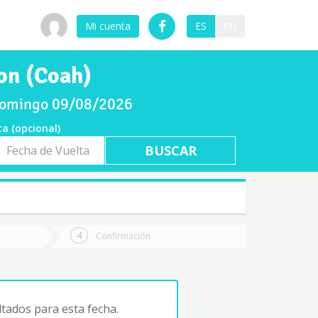
Mi cuenta
ES
EN
on (Coah)
 domingo 09/08/2026
ta (opcional)
a
ta
Confirmación
tados para esta fecha.