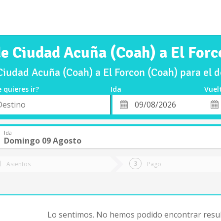
de Ciudad Acuña (Coah) a El Forc
Ciudad Acuña (Coah) a El Forcon (Coah) para el
 quieres ir?
Ida
Vuel
*
Fech
o
Fecha
de
de
Vuel
Ida
Ida
Domingo 09 Agosto
Asientos
Pago
Lo sentimos. No hemos podido encontrar resul