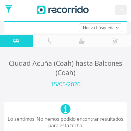
en
Nueva búsqueda
¿De dónde partes?
*
Acayucan
Origen
¿A dónde quieres ir?
Ciudad Acuña (Coah) hasta Balcones
*
(Coah)
Destino
Ida
15/05/2026
*
Fecha
de
Vuelta (opcional)
Ida
Fecha
de
Lo sentimos. No hemos podido encontrar resultados
Vuelta
para esta fecha.