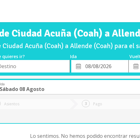
de Ciudad Acuña (Coah) a Allen
 Ciudad Acuña (Coah) a Allende (Coah) para el
 quieres ir?
Ida
Vuel
*
Fech
o
Fecha
de
de
Vuel
Ida
Ida
Sábado 08 Agosto
Asientos
Pago
Lo sentimos. No hemos podido encontrar resul