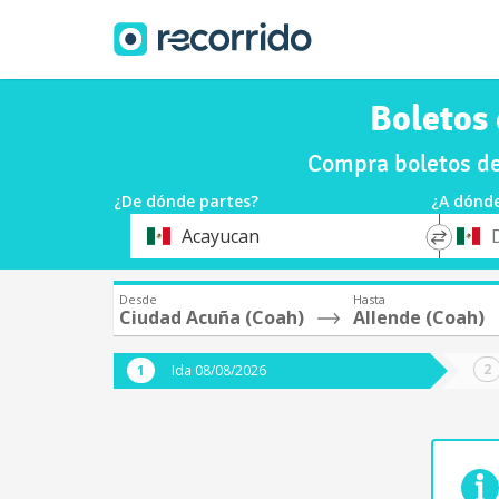
Boletos 
Compra boletos de
¿De dónde partes?
¿A dónde
*
*
Acayucan
Origen
Destin
Desde
Hasta
Ciudad Acuña (Coah)
Allende (Coah)
Ida 08/08/2026