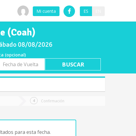
Mi cuenta
ES
EN
de (Coah)
 sábado 08/08/2026
ta (opcional)
a
ta
Confirmación
tados para esta fecha.