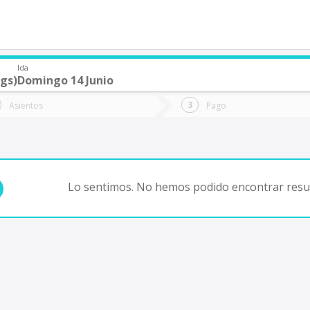
Ida
gs)
Domingo 14 Junio
de quieres ir?
Ida
Vuelta
Asientos
Pago
*
Fec
Fecha
de
de
Vuel
Ida
Lo sentimos. No hemos podido encontrar resul