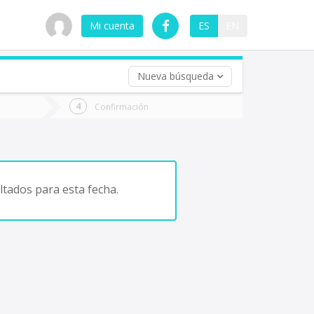
Mi cuenta
ES
EN
Nueva búsqueda
 (opcional)
Confirmación
ha
ta
tados para esta fecha.