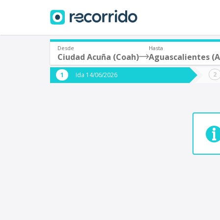
Desde
Hasta
Ciudad Acuña (Coah)
Aguascalientes (A
¿De dónde partes?
¿A dón
Ida 14/06/2026
*
*
Acayucan
Origen
Destino