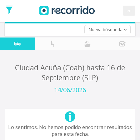
en
Nueva búsqueda
¿De dónde partes?
*
Acayucan
Origen
¿A dónde quieres ir?
Ciudad Acuña (Coah) hasta 16 de
*
Septiembre (SLP)
Destino
Ida
14/06/2026
*
Fecha
de
Vuelta (opcional)
Ida
Fecha
de
Lo sentimos. No hemos podido encontrar resultados
Vuelta
para esta fecha.