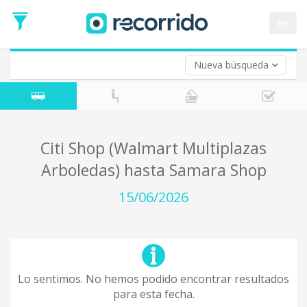
en
Nueva búsqueda
¿De dónde partes?
*
Acayucan
Origen
¿A dónde quieres ir?
Citi Shop (Walmart Multiplazas
*
Arboledas) hasta Samara Shop
Destino
Ida
15/06/2026
*
Fecha
de
Vuelta (opcional)
Ida
Fecha
de
Lo sentimos. No hemos podido encontrar resultados
Vuelta
para esta fecha.