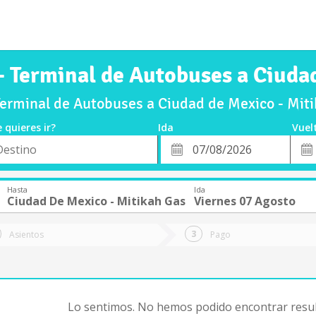
- Terminal de Autobuses a Ciuda
erminal de Autobuses a Ciudad de Mexico - Mit
 quieres ir?
Ida
Vuel
*
Fech
o
Fecha
de
de
Vuel
Ida
Hasta
Ida
Ciudad De Mexico - Mitikah Gas
Viernes 07 Agosto
Asientos
Pago
Lo sentimos. No hemos podido encontrar resul