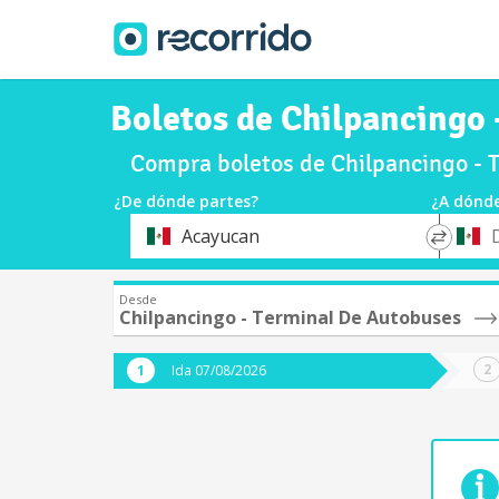
Boletos de Chilpancingo 
Compra boletos de Chilpancingo - T
¿De dónde partes?
¿A dónde
*
*
Acayucan
Origen
Destin
Desde
Chilpancingo - Terminal De Autobuses
Ida 07/08/2026