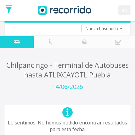
en
Nueva búsqueda
¿De dónde partes?
*
Acayucan
Origen
¿A dónde quieres ir?
Chilpancingo - Terminal de Autobuses
*
hasta ATLIXCAYOTL Puebla
Destino
Ida
14/06/2026
*
Fecha
de
Vuelta (opcional)
Ida
Fecha
de
Lo sentimos. No hemos podido encontrar resultados
Vuelta
para esta fecha.