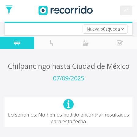
en
Nueva búsqueda
¿De dónde partes?
*
Acayucan
Origen
¿A dónde quieres ir?
Chilpancingo hasta Ciudad de México
*
Destino
07/09/2025
Ida
*
Fecha
de
Vuelta (opcional)
Ida
Fecha
Lo sentimos. No hemos podido encontrar resultados
de
para esta fecha.
Vuelta