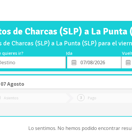
tos de Charcas (SLP) a La Punta 
 de Charcas (SLP) a La Punta (SLP) para el vie
 quieres ir?
Ida
Vuel
*
Fech
o
Fecha
de
de
Vuel
Ida
 07 Agosto
Asientos
Pago
Lo sentimos. No hemos podido encontrar resul