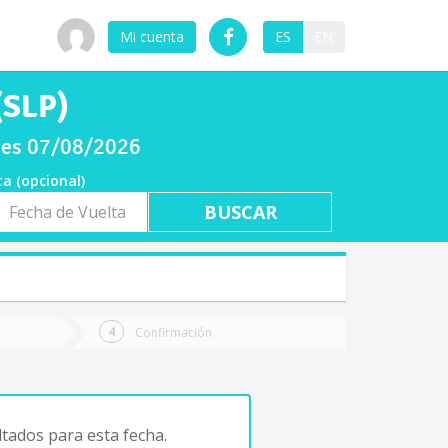
Mi cuenta
ES
EN
(SLP)
rnes 07/08/2026
ta (opcional)
a
ta
Confirmación
tados para esta fecha.