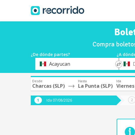
Bole
Compra boletos
¿De dónde partes?
¿A dónde
*
*
Acayucan
Origen
Destin
Desde
Hasta
Ida
Charcas (SLP)
La Punta (SLP)
Viernes
Ida 07/08/2026