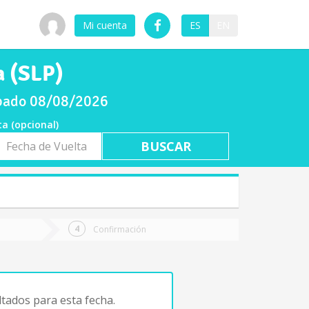
Mi cuenta
ES
EN
a (SLP)
ábado 08/08/2026
ta (opcional)
a
ta
Confirmación
tados para esta fecha.