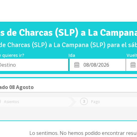
s de Charcas (SLP) a La Campan
de Charcas (SLP) a La Campana (SLP) para el s
 quieres ir?
Ida
Vuel
*
Fech
o
Fecha
de
de
Vuel
Ida
ado 08 Agosto
Asientos
Pago
Lo sentimos. No hemos podido encontrar resul