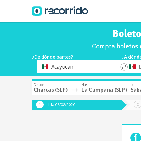
Boleto
Compra boletos 
¿De dónde partes?
¿A dónde
*
*
Acayucan
Origen
Destin
Desde
Hasta
Ida
Charcas (SLP)
La Campana (SLP)
Sáb
Ida 08/08/2026