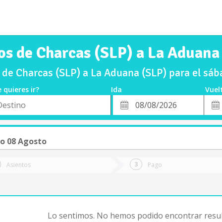
os de Charcas (SLP) a La Aduana
 de Charcas (SLP) a La Aduana (SLP) para el sá
 quieres ir?
Ida
Vuel
*
Fech
o
Fecha
de
de
Vuel
Ida
o 08 Agosto
Asientos
Pago
Lo sentimos. No hemos podido encontrar resul