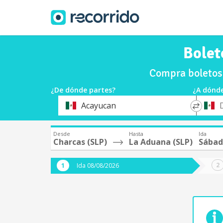
Bolet
Compra boletos
¿De dónde partes?
¿A dónde
*
*
Acayucan
Origen
Destin
Desde
Hasta
Ida
Charcas (SLP)
La Aduana (SLP)
Sábad
Ida 08/08/2026